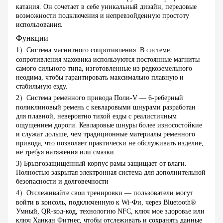
катания. Он сочетает в себе уникальный дизайн, передовые
возможности подключения и непревзойденную простоту
использования.
Функции
1）Система магнитного сопротивления. В системе
сопротивления маховика используются постоянные магниты
самого сильного типа, изготовленные из редкоземельного
неодима, чтобы гарантировать максимально плавную и
стабильную езду.
2）Система ременного привода Поли-V — 6-реберный
поликлиновый ремень с кевларовыми шнурами разработан
для плавной, невероятно тихой езды с реалистичным
ощущением дороги. Кевларовые шнуры более износостойкие
и служат дольше, чем традиционные материалы ременного
привода, что позволяет практически не обслуживать изделие,
не требуя натяжения или смазки.
3) Брызгозащищенный корпус рамы защищает от влаги.
Полностью закрытая электронная система для дополнительной
безопасности и долговечности
4）Отслеживайте свои тренировки — пользователи могут
войти в консоль, подключенную к Wi-Фи, через Bluetooth®
Умный, QR-код-код, технологию NFC, ключ мое здоровье или
ключ Ханкан Фитнес, чтобы отслеживать и сохранять данные