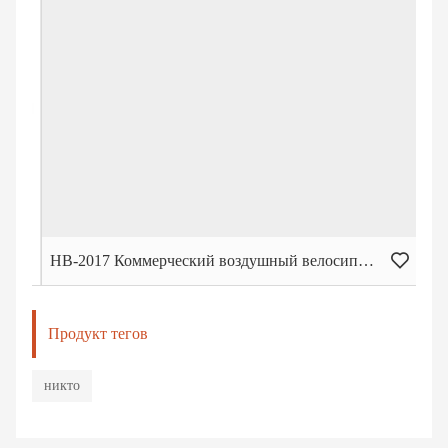
НВ-2017 Коммерческий воздушный велосипед (штурмовой велосипед)
НВ
Продукт тегов
никто