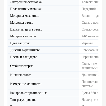
Экстренная остановка:
Толчок: система
Положение маховика:
Передний
Материал маховика:
Внешний диск: 
Материал рамы:
Сталь с пескост
Варианты цвета рамы:
Светло-серый и
Материал защиты:
АБС-пластик
Цвет защиты:
Черный
Дизайн охранников:
Брызгозащита с
Посты и слайдеры:
Черный анодир
Сталь с технол
Стабилизаторы:
защитными кож
Нижняя скоба:
Движение ИГИ
Полностью откал
Измерение мощности:
системе
Контроль сопротивления:
Ручка 360 с так
Тип регулировки:
На лету вчетвер