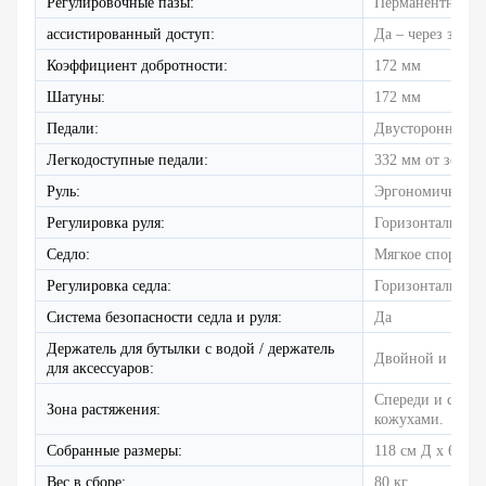
Регулировочные пазы:
Перманентная ла
ассистированный доступ:
Да – через задн
Коэффициент добротности:
172 мм
Шатуны:
172 мм
Педали:
Двусторонний У
Легкодоступные педали:
332 мм от земли
Руль:
Эргономичный 
Регулировка руля:
Горизонтальный
Седло:
Мягкое спортивн
Регулировка седла:
Горизонтальный
Система безопасности седла и руля:
Да
Держатель для бутылки с водой / держатель
Двойной и встро
для аксессуаров:
Спереди и сзад
Зона растяжения:
кожухами.
Собранные размеры:
118 см Д x 60 с
Вес в сборе:
80 кг