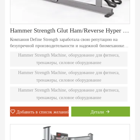
Hammer Strength Glut Ham/Reverse Hyper Combo-DHS-4044
Компания Define Strength заработала свою репутацию на
безупречной производительности и надежной биомеханике
оборудования, нагруженного дисками. Независимые
Hammer Strength Machine, оборудование для фитнеса,
естественные траектории движения обеспечивают
тренажеры, силовое оборудование
эффективную тренировку с отягощениями. Девяносто
различных моделей Plate-Loaded удовлетворяют
Hammer Strength Machine, оборудование для фитнеса,
индивидуальные потребности и подходят даже самым
тренажеры, силовое оборудование
сильным спортсменам.
Hammer Strength Machine, оборудование для фитнеса,
тренажеры, силовое оборудование
Добавить в список желаний
Детали