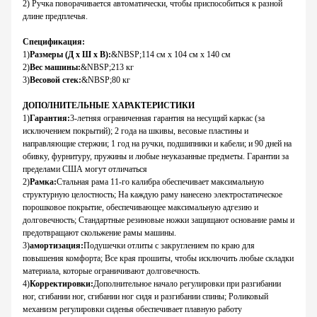
2) Ручка поворачивается автоматически, чтобы приспособиться к разной
длине предплечья.
Спецификация:
1
)
Размеры (Д х Ш х В)
:
&NBSP;114 см х 104 см х 140 см
2
)
Вес машины
:
&NBSP;213 кг
3
)
Весовой стек
:
&NBSP;80 кг
ДОПОЛНИТЕЛЬНЫЕ ХАРАКТЕРИСТИКИ
1
)
Гарантия
:
3-летняя ограниченная гарантия на несущий каркас (за
исключением покрытий); 2 года на шкивы, весовые пластины и
направляющие стержни; 1 год на ручки, подшипники и кабели; и 90 дней на
обивку, фурнитуру, пружины и любые неуказанные предметы. Гарантии за
пределами США могут отличаться
2
)
Рамка
:
Стальная рама 11-го калибра обеспечивает максимальную
структурную целостность; На каждую раму нанесено электростатическое
порошковое покрытие, обеспечивающее максимальную адгезию и
долговечность; Стандартные резиновые ножки защищают основание рамы и
предотвращают скольжение рамы машины.
3
)
амортизация
:
Подушечки отлиты с закруглением по краю для
повышения комфорта; Все края прошиты, чтобы исключить любые складки
материала, которые ограничивают долговечность.
4
)
Корректировки
:
Дополнительное начало регулировки при разгибании
ног, сгибании ног, сгибании ног сидя и разгибании спины; Роликовый
механизм регулировки сиденья обеспечивает плавную работу