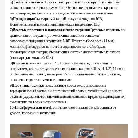
5
)
Учебные плакаты
:
Простые инструкции иллюстрируют правильное
использование и тренировку мышц; Ось вращения отмечена красным
индикатором, чтобы помочь определить правильное выравнивание
6
)
Плащаница
:
Стандартный задний кожух на моделях ЮВ;
Дополнительный полный передний кожух на моделях ЮВ
7
)
Весовые пластины и направляющие стержни
:
Грузовые пластины из
цельной стали; Верхняя утяжеляющая пластина оснащена
самосмазывающимися втулками; 7/16"Штифт выбора веса (11 мм)
магнитно фиксируется на месте и соединяется со стойкой для
предотвращения потери; Выпадающая система дополнительных грузов
(стандарт для моделей ЮВ)
8
)
Кабели и шкивы
:
Кабель 7 x 19 жил, смазанный, с нейлоновым
покрытием, соответствует военным спецификациям США; 4-1/2"(11 см) и
6"Нейлоновые шкивы диаметром 15 см, пропитанные стекловолокном,
оснащены герметичными подшипниками.
9
)
Поручни
:
Рукоятки представляют собой экструдированный
терморезиновый состав, не впитывающий влагу и устойчивый к износу;
Захваты удерживаются алюминиевыми кольцами, предотвращающими их
скольжение во время использования.
10
)
Платформы для ног
:
Полиэтиленовое напыление для защиты от
ударов, коррозии и истирания