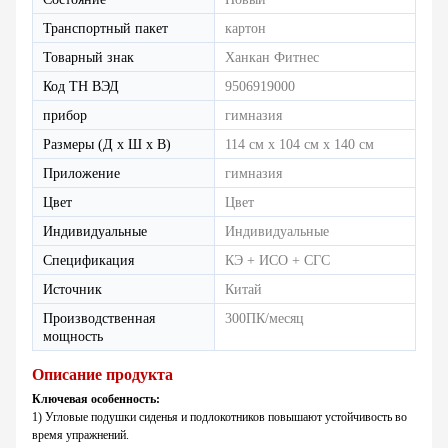
Транспортный пакет
картон
Товарный знак
Ханкан Фитнес
Код ТН ВЭД
9506919000
прибор
гимназия
Размеры (Д х Ш х В)
114 см х 104 см х 140 см
Приложение
гимназия
Цвет
Цвет
Индивидуальные
Индивидуальные
Спецификация
КЭ + ИСО + СГС
Источник
Китай
Производственная
300ПК/месяц
мощность
Описание продукта
Ключевая особенность:
1) Угловые подушки сиденья и подлокотников повышают устойчивость во
время упражнений.